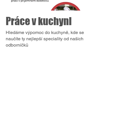
Práce v kuchyni
Hledáme výpomoc do kuchyně, kde se
naučíte ty nejlepší speciality od našich
odborníčků
© 2025 Created operations
manager restaurant Větřkovice
Připojte se k odběru newsletter.
Email
*